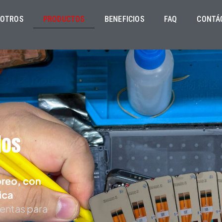
OTROS
PRODUCTOS
BENEFICIOS
FAQ
CONTÁ
los
oreo, con
ica
ientas para