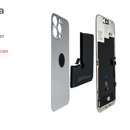
a
or
ocen